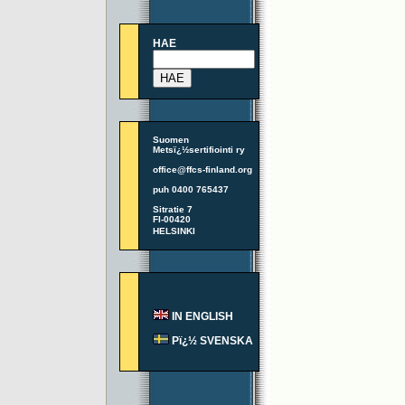
HAE
Suomen
Metsï¿½sertifiointi ry
office@ffcs-finland.org
puh 0400 765437
Sitratie 7
FI-00420
HELSINKI
IN ENGLISH
Pï¿½ SVENSKA