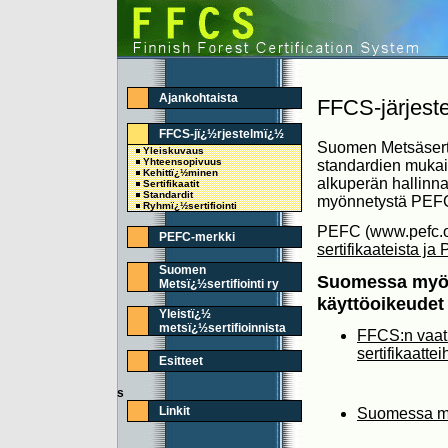
Ajankohtaista
FFCS-järjeste
FFCS-jï¿½rjestelmï¿½
Suomen Metsäsertif
Yleiskuvaus
Yhteensopivuus
standardien mukai
Kehittï¿½minen
alkuperän hallinna
Sertifikaatit
Standardit
myönnetystä PEFC-
Ryhmï¿½sertifiointi
PEFC (www.pefc.org
PEFC-merkki
sertifikaateista j
Suomen
Suomessa myönn
Metsï¿½sertifiointi ry
käyttöoikeudet
Yleistï¿½
metsï¿½sertifioinnista
FFCS:n vaat
sertifikaatte
Esitteet
s
Linkit
Suomessa my